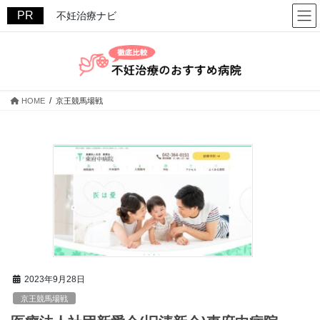
コ
ナ
不妊治療ナビ
ン
ビ
テ
ゲ
ン
ー
ツ
シ
へ
ョ
ス
ン
HOME
京王競馬場戦
キ
に
ッ
移
プ
動
2023年9月28日
京王競馬場戦