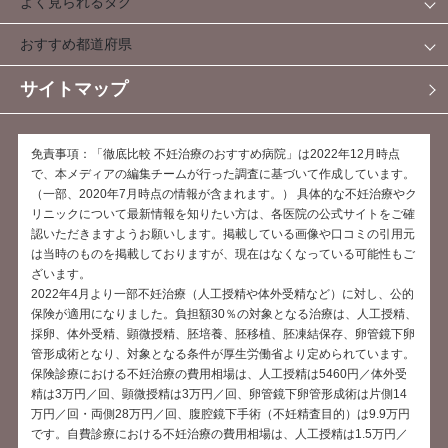
よく見られるタグ
おすすめ都道府県
サイトマップ
免責事項：「徹底比較 不妊治療のおすすめ病院」は2022年12月時点
で、本メディアの編集チームが行った調査に基づいて作成しています。
（一部、2020年7月時点の情報が含まれます。） 具体的な不妊治療やク
リニックについて最新情報を知りたい方は、各医院の公式サイトをご確
認いただきますようお願いします。掲載している画像や口コミの引用元
は当時のものを掲載しておりますが、現在はなくなっている可能性もご
ざいます。
2022年4月より一部不妊治療（人工授精や体外受精など）に対し、公的
保険が適用になりました。負担額30％の対象となる治療は、人工授精、
採卵、体外受精、顕微授精、胚培養、胚移植、胚凍結保存、卵管鏡下卵
管形成術となり、対象となる条件が厚生労働省より定められています。
保険診療における不妊治療の費用相場は、人工授精は5460円／体外受
精は3万円／回、顕微授精は3万円／回、卵管鏡下卵管形成術は片側14
万円／回・両側28万円／回、腹腔鏡下手術（不妊精査目的）は9.9万円
です。自費診療における不妊治療の費用相場は、人工授精は1.5万円／