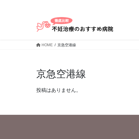
コ
ナ
ン
ビ
テ
ゲ
ン
ー
ツ
シ
へ
ョ
HOME
京急空港線
ス
ン
キ
に
ッ
移
プ
動
京急空港線
投稿はありません。