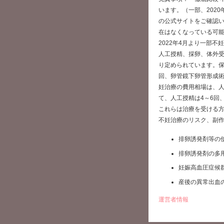
います。（一部、202
の公式サイトをご確認
在はなくなっている可
2022年4月より一部
人工授精、採卵、体外
り定められています。保
回、卵管鏡下卵管形成術
妊治療の費用相場は、人
て、人工授精は4～6回
これらは治療を受ける
不妊治療のリスク、副
排卵誘発剤等の
排卵誘発剤の多
妊娠高血圧症候
産後の異常出血
運営者情報