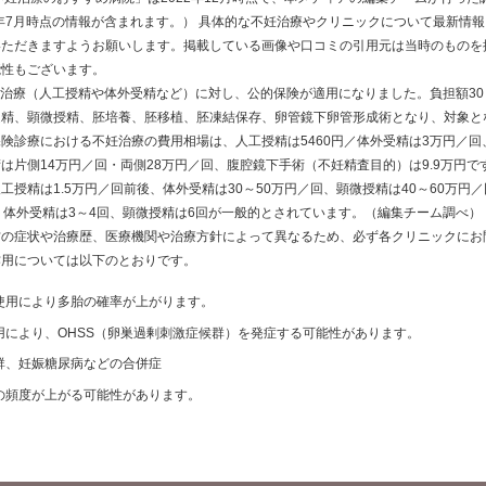
0年7月時点の情報が含まれます。） 具体的な不妊治療やクリニックについて最新情
いただきますようお願いします。掲載している画像や口コミの引用元は当時のものを
能性もございます。
不妊治療（人工授精や体外受精など）に対し、公的保険が適用になりました。負担額3
受精、顕微授精、胚培養、胚移植、胚凍結保存、卵管鏡下卵管形成術となり、対象と
険診療における不妊治療の費用相場は、人工授精は5460円／体外受精は3万円／回
は片側14万円／回・両側28万円／回、腹腔鏡下手術（不妊精査目的）は9.9万円
工授精は1.5万円／回前後、体外受精は30～50万円／回、顕微授精は40～60万円
、体外受精は3～4回、顕微授精は6回が一般的とされています。（編集チーム調べ）
方の症状や治療歴、医療機関や治療方針によって異なるため、必ず各クリニックにお
作用については以下のとおりです。
使用により多胎の確率が上がります。
用により、OHSS（卵巣過剰刺激症候群）を発症する可能性があります。
群、妊娠糖尿病などの合併症
の頻度が上がる可能性があります。