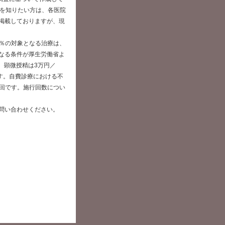
報を知りたい方は、各医院
掲載しておりますが、現
0％の対象となる治療は、
なる条件が厚生労働省よ
、顕微授精は3万円／
です。自費診療における不
／回です。施行回数につい
問い合わせください。