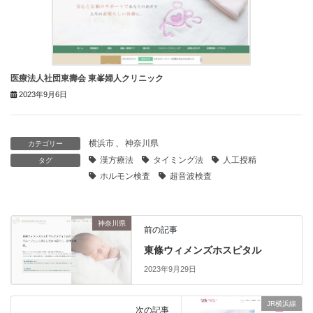
医療法人社団東壽会 東峯婦人クリニック
2023年9月6日
横浜市
、
神奈川県
カテゴリー
漢方療法
タイミング法
人工授精
タグ
ホルモン検査
超音波検査
神奈川県
前の記事
東條ウィメンズホスピタル
2023年9月29日
JR横浜線
次の記事