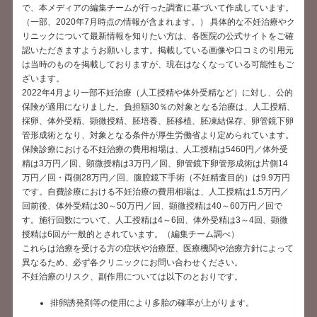
で、本メディアの編集チームが行った調査に基づいて作成しています。
（一部、2020年7月時点の情報が含まれます。） 具体的な不妊治療やク
リニックについて最新情報を知りたい方は、各医院の公式サイトをご確
認いただきますようお願いします。掲載している画像や口コミの引用元
は当時のものを掲載しておりますが、現在はなくなっている可能性もご
ざいます。
2022年4月より一部不妊治療（人工授精や体外受精など）に対し、公的
保険が適用になりました。負担額30％の対象となる治療は、人工授精、
採卵、体外受精、顕微授精、胚培養、胚移植、胚凍結保存、卵管鏡下卵
管形成術となり、対象となる条件が厚生労働省より定められています。
保険診療における不妊治療の費用相場は、人工授精は5460円／体外受
精は3万円／回、顕微授精は3万円／回、卵管鏡下卵管形成術は片側14
万円／回・両側28万円／回、腹腔鏡下手術（不妊精査目的）は9.9万円
です。自費診療における不妊治療の費用相場は、人工授精は1.5万円／
回前後、体外受精は30～50万円／回、顕微授精は40～60万円／回で
す。施行回数について、人工授精は4～6回、体外受精は3～4回、顕微
授精は6回が一般的とされています。（編集チーム調べ）
これらは治療を受ける方の症状や治療歴、医療機関や治療方針によって
異なるため、必ず各クリニックにお問い合わせください。
不妊治療のリスク、副作用については以下のとおりです。
排卵誘発剤等の使用により多胎の確率が上がります。