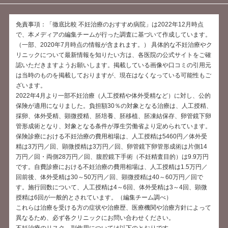
免責事項：「徹底比較 不妊治療のおすすめ病院」は2022年12月時点
で、本メディアの編集チームが行った調査に基づいて作成しています。
（一部、2020年7月時点の情報が含まれます。） 具体的な不妊治療やク
リニックについて最新情報を知りたい方は、各医院の公式サイトをご確
認いただきますようお願いします。掲載している画像や口コミの引用元
は当時のものを掲載しておりますが、現在はなくなっている可能性もご
ざいます。
2022年4月より一部不妊治療（人工授精や体外受精など）に対し、公的
保険が適用になりました。負担額30％の対象となる治療は、人工授精、
採卵、体外受精、顕微授精、胚培養、胚移植、胚凍結保存、卵管鏡下卵
管形成術となり、対象となる条件が厚生労働省より定められています。
保険診療における不妊治療の費用相場は、人工授精は5460円／体外受
精は3万円／回、顕微授精は3万円／回、卵管鏡下卵管形成術は片側14
万円／回・両側28万円／回、腹腔鏡下手術（不妊精査目的）は9.9万円
です。自費診療における不妊治療の費用相場は、人工授精は1.5万円／
回前後、体外受精は30～50万円／回、顕微授精は40～60万円／回で
す。施行回数について、人工授精は4～6回、体外受精は3～4回、顕微
授精は6回が一般的とされています。（編集チーム調べ）
これらは治療を受ける方の症状や治療歴、医療機関や治療方針によって
異なるため、必ず各クリニックにお問い合わせください。