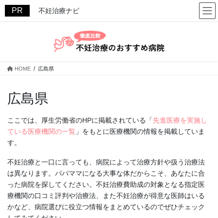
コ
ナ
不妊治療ナビ
ン
ビ
テ
ゲ
ン
ー
ツ
シ
へ
ョ
ス
ン
HOME
広島県
キ
に
ッ
移
広島県
プ
動
ここでは、厚生労働省のHPに掲載されている「
先進医療を実施し
ている医療機関の一覧
」をもとに医療機関の情報を掲載していま
す。
不妊治療と一口に言っても、病院によって治療方針や扱う治療法
は異なります。パパママになる大事な体だからこそ、あなたに合
った病院を探してください。不妊治療費助成の対象となる指定医
療機関の口コミ評判や治療法、また不妊治療が得意な医師はいる
かなど、病院選びに役立つ情報をまとめているのでぜひチェック
してみてください。